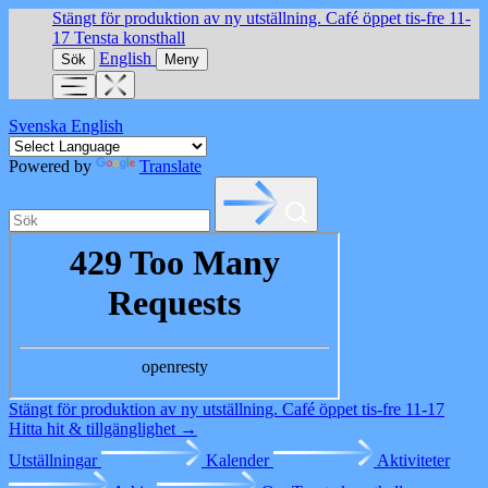
Stängt för produktion av ny utställning. Café öppet tis-fre 11-
17
Tensta konsthall
English
Sök
Meny
Svenska
English
Powered by
Translate
Stängt för produktion av ny utställning. Café öppet tis-fre 11-17
Hitta hit & tillgänglighet →
Utställningar
Kalender
Aktiviteter