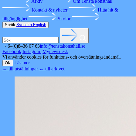
Arkiv
Om Tensta konsthall
Kontakt & nyheter
Hitta hit &
tillgänglighet
Skolor
Språk
Svenska
English
+46–(0)8–36 07 63
info@tenstakonsthall.se
Facebook
Instagram
Mynewsdesk
Vi använder cookies för funktions- och översättningsändamål.
Läs mer
OK
←
till utställningar
←
till arkivet