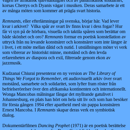
vågen av afrikansk självständighet och av panafrikansk solidaritet,
korsas Cherrys och Dyanis vägar i musiken. Deras samarbete är ett
av många möten som kommer att prägla svart historia.
Remnants
, eller efterlämningar på svenska, börjar här. Vad lever
kvar i arkivet? Vilka spår av svart liv finns kvar i dess fogar?
Hur
får vi syn på de hörbara, visuella och taktila spåren som berättar om
både skönhet och oro?
Remnants
formar en poetisk konstellation av
uttryck från nu levande konstnärer och konstnärer som inte längre är
i livet, i ett möte mellan dåtid och nutid. I utställningen möter vi verk
som vibrerar av historiskt minne, motstånd och den levda
erfarenheten av diaspora och exil, filtrerade genom ekon av
jazzmusik.
Kudzanai Chiurai presenterar en ny version av
The Library of
Things We Forgot to Remember
, ett audiovisuellt arkiv över svart
motstånd, samarbete och solidaritet, som lyfter fram röster från
befrielserörelser över den afrikanska kontinenten och internationellt.
Wonga Mancobas målningar fångar det myllrande gatulivet i
Johannesburg, en plats han hört om hela sitt liv och som han besöker
för första gången 1994 efter apartheid med sin pappa konstnären
Ernest Mancoba. I
Remnants
skapar deras verk en symbiotisk
dialog.
Dokumentärfilmen
Dancing Prophet
(1971) är en poetisk berättelse