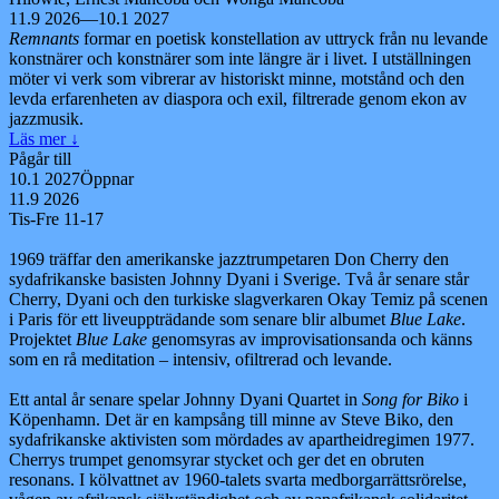
11.9 2026—10.1 2027
Remnants
formar en poetisk konstellation av uttryck från nu levande
konstnärer och konstnärer som inte längre är i livet. I utställningen
möter vi verk som vibrerar av historiskt minne, motstånd och den
levda erfarenheten av diaspora och exil, filtrerade genom ekon av
jazzmusik.
Läs mer
↓
Pågår till
10.1 2027
Öppnar
11.9 2026
Tis-Fre 11-17
1969 träffar den amerikanske jazztrumpetaren Don Cherry den
sydafrikanske basisten Johnny Dyani i Sverige. Två år senare står
Cherry, Dyani och den turkiske slagverkaren Okay Temiz på scenen
i Paris för ett liveuppträdande som senare blir albumet
Blue Lake
.
Projektet
Blue Lake
genomsyras av improvisationsanda och känns
som en rå meditation – intensiv, ofiltrerad och levande.
Ett antal år senare spelar Johnny Dyani Quartet in
Song for Biko
i
Köpenhamn. Det är en kampsång till minne av Steve Biko, den
sydafrikanske aktivisten som mördades av apartheidregimen 1977.
Cherrys trumpet genomsyrar stycket och ger det en obruten
resonans. I kölvattnet av 1960-talets svarta medborgarrättsrörelse,