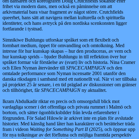
om dansaren och koreografen Doug Crutchfields sökande efter
frihet via modern dans, men också en påminnelse om att
arkivmaterial bara visar fragment av något större. Crutchfields
queerhet, hans sätt att navigera mellan kulturella och spirituella
identiteter, och hans avtryck på den nordiska scenkonsten ligger
fortfarande i tystnad.
Simnikiwe Buhlungu utforskar språket som ett flexibelt och
formbart medium, öppet för omvandling och omtolkning. Med
intresse för hur kunskap skapas – hur den produceras, av vem och
hur kunskap sprids – bjuder Buhlungu in till reflektion över hur
språket formar vår förståelse av (svart) liv och historia. Nina Cramer
och Ellen Nyman återvänder till
SPACECAMPAIGN
och den
omtalade performance som Nyman iscensatte 2001 utanför den
danska riksdagen i samband med ett nationellt val. När vi ser tillbaka
på projektet 25 år senare, i en tid präglad av diskussioner om gränser
och tillhörighet, får
SPACECAMPAIGN
ny aktualitet.
Ikram Abdulkadir riktar en precis och omsorgsfull blick mot
vardagliga scener i det offentliga och privata rummet i Malmö och
bortom, och sätter ögonblicksbilder från levda erfarenheter i
förgrunden. För Salad Hilowle är arkivet inte en plats för avslutade
historier. Med känslig hand låter han karaktärer och berättelser träda
fram i videon
Waiting for Something Part II
(2025), och öppnar upp
för nya tolkningar av det förflutna och möjliga framtida perspektiv