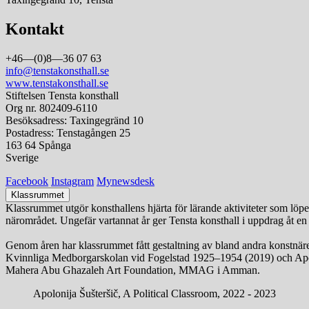
Kontakt
+46—(0)8—36 07 63
info@tenstakonsthall.se
www.tenstakonsthall.se
Stiftelsen Tensta konsthall
Org nr. 802409-6110
Besöksadress: Taxingegränd 10
Postadress: Tenstagången 25
163 64 Spånga
Sverige
Facebook
Instagram
Mynewsdesk
Klassrummet
Klassrummet utgör konsthallens hjärta för lärande aktiviteter som löper
närområdet. Ungefär vartannat år ger Tensta konsthall i uppdrag åt en 
Genom åren har klassrummet fått gestaltning av bland andra konstnärer
Kvinnliga Medborgarskolan vid Fogelstad 1925–1954 (2019) och Apolo
Mahera Abu Ghazaleh Art Foundation, MMAG i Amman.
Apolonija Šušteršič, A Political Classroom, 2022 - 2023