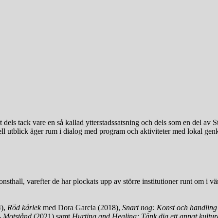
vet dels tack vare en så kallad ytterstadssatsning och dels som en del
nell utblick äger rum i dialog med program och aktiviteter med lokal gen
onsthall, varefter de har plockats upp av större institutioner runt om i 
4),
Röd kärlek
med Dora Garcia (2018),
Snart nog: Konst och handling
-
Motstånd
(2021) samt
Hurting and Healing: Tänk dig ett annat kultur