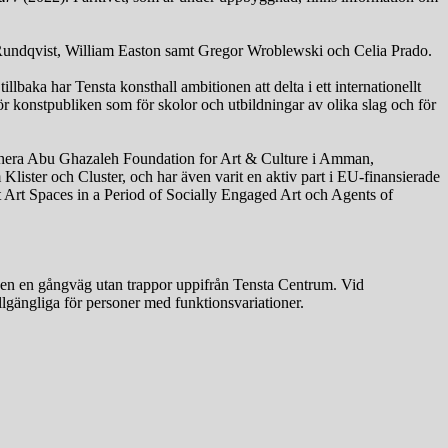
 Rundqvist, William Easton samt Gregor Wroblewski och Celia Prado.
lbaka har Tensta konsthall ambitionen att delta i ett internationellt
för konstpubliken som för skolor och utbildningar av olika slag och för
ahera Abu Ghazaleh Foundation for Art & Culture i Amman,
lister och Cluster, och har även varit en aktiv part i EU-finansierade
 Art Spaces in a Period of Socially Engaged Art och Agents of
 även en gångväg utan trappor uppifrån Tensta Centrum. Vid
illgängliga för personer med funktionsvariationer.