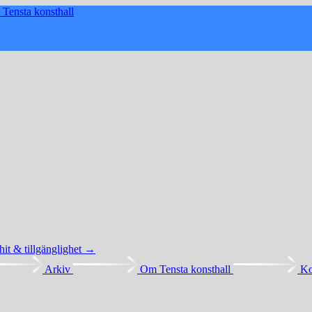
7
Tensta konsthall
 hit & tillgänglighet →
Arkiv
Om Tensta konsthall
Ko