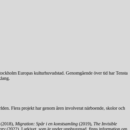
 av Stockholm Europas kulturhuvudstad. Genomgående över tid har Tensta
klang.
världen. Flera projekt har genom åren involverat närboende, skolor och
(2018),
Migration: Spår i en konstsamling
(2019),
The Invisible
arv
(2022). I arkivet, som är under uppbyggnad, finns information om