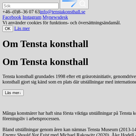
+46–(0)8–36 07 63
info@tenstakonsthall.se
Facebook
Instagram
Mynewsdesk
Vi använder cookies för funktions- och översättningsändamål.
Läs mer
OK
Om Tensta konsthall
Om Tensta konsthall
Tensta konsthall grundades 1998 efter ett gräsrotsinitiativ, genomdri
konsthall gjort sig känd som en plats där utställningar med internatio
Läs mer
↓
Många konstnärer har haft sina första viktiga utställningar på Tensta k
föreningsliv i arbetsprocessen.
Bland utställningar genom åren kan nämnas Tensta Museum (2013-1
Enemy Should Not Exist
med Michael Rakowitz (2020), Åke Hodell 