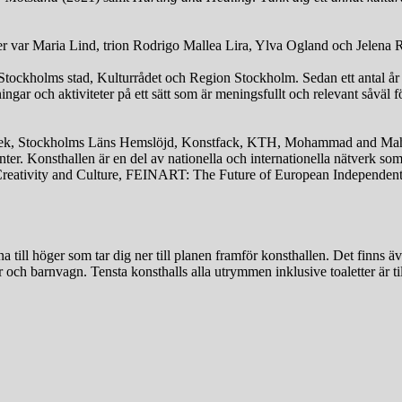
er var Maria Lind, trion Rodrigo Mallea Lira, Ylva Ogland och Jelena
 Stockholms stad, Kulturrådet och Region Stockholm. Sedan ett antal år til
ngar och aktiviteter på ett sätt som är meningsfullt och relevant såväl 
ibliotek, Stockholms Läns Hemslöjd, Konstfack, KTH, Mohammad and M
. Konsthallen är en del av nationella och internationella nätverk som K
 Creativity and Culture, FEINART: The Future of European Independent
 till höger som tar dig ner till planen framför konsthallen. Det finns
r och barnvagn. Tensta konsthalls alla utrymmen inklusive toaletter är t