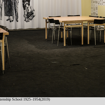
itizenship School 1925–1954(2019)