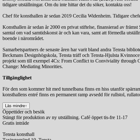
tidigare utställningar. Om du inte hittar det du söker, kontakta oss!
Chef för konsthallen är sedan 2019 Cecilia Widenheim. Tidigare chef
Konsthallen är sedan år 2000 en privat stiftelse, finansierad av främst
samtal om vad samtidskonst är och kan vara, samt att förmedla utställni
boende i närområdet.
Samarbetspartners de senaste åren har varit bland andra Tensta b
Beckmans Designhögskola, Tensta träff och Tensta-Hjulsta Kvinnocenter
projekt som till exempel 4Cs: From Conflict to Conviviality through
Change: Mediating Minorities.
Tillgänglighet
För den som kommer hit med tunnelbana finns en hiss utanför spärrarna
konsthallens entré finns en permanent ramp avsedd för rullstol, rullato
Läs mindre
↑
Öppettider och besök
Stängt för produktion av ny utställning. Café öppet tis-fre 11-17
Gratis inträde
Tensta konsthall
Taxingegränd 10, Tensta