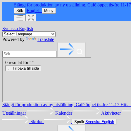
Stängt för produktion av ny utställning. Café öppet tis-fre 11-1
English
Sök
Meny
Svenska
English
Powered by
Translate
Stängt för produktion av ny utställning. Café öppet tis-fre 11-17
Hitta
Utställningar
Kalender
Aktiviteter
Skolor
Språk
Svenska
English