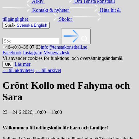
Arkiv
Om Tensta konsthall
Kontakt & nyheter
Hitta hit &
tillgänglighet
Skolor
Språk
Svenska
English
+46–(0)8–36 07 63
info@tenstakonsthall.se
Facebook
Instagram
Mynewsdesk
Vi använder cookies för funktions- och översättningsändamål.
Läs mer
OK
←
till aktiviteter
←
till arkivet
Grönt Kollo med Fahyma och
Sara
23—24.6 2026, 10:00—13:00
Välkommen till odlingskollo för barn och familjer!
Följ med på ett lärorikt och roligt odlingskollo på Tensta konsthalls