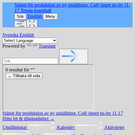
Stängt för produktion av ny utställning. Café öppet tis-fre 11-
17
Tensta konsthall
English
Sök
Meny
Svenska
English
Powered by
Translate
Stängt för produktion av ny utställning. Café öppet tis-fre 11-17
Hitta hit & tillgänglighet →
Utställningar
Kalender
Aktiviteter