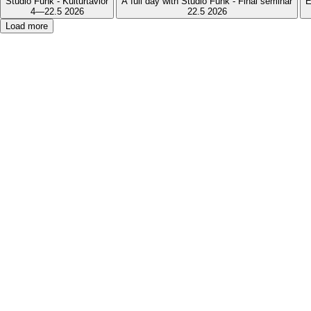
Studio Funk - Kulturtavlor
A full day with Studio Funk - Final seminar
E
4—22.5 2026
22.5 2026
Load more